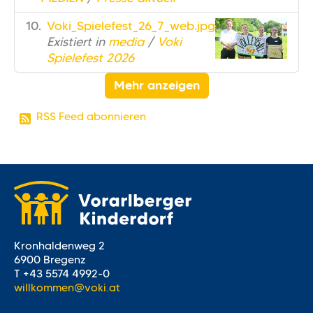
Voki_Spielefest_26_7_web.jpg
Existiert in
media
/
Voki
Spielefest 2026
Mehr anzeigen
RSS Feed abonnieren
Kronhaldenweg 2
6900 Bregenz
T +43 5574 4992-0
willkommen@voki.at