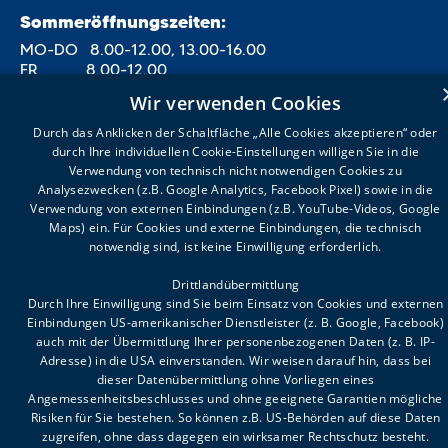
Sommeröffnungszeiten:
MO-DO 8.00-12.00, 13.00-16.00
FR 8.00-12.00
Wir verwenden Cookies
Durch das Anklicken der Schaltfläche „Alle Cookies akzeptieren“ oder
durch Ihre individuellen Cookie-Einstellungen willigen Sie in die
Verwendung von technisch nicht notwendigen Cookies zu
Analysezwecken (z.B. Google Analytics, Facebook Pixel) sowie in die
Verwendung von externen Einbindungen (z.B. YouTube-Videos, Google
Maps) ein. Für Cookies und externe Einbindungen, die technisch
FAQ
notwendig sind, ist keine Einwilligung erforderlich.
Impressum
Drittlandübermittlung
Meldestelle
Durch Ihre Einwilligung sind Sie beim Einsatz von Cookies und externen
Datenschutz
Einbindungen US-amerikanischer Dienstleister (z. B. Google, Facebook)
auch mit der Übermittlung Ihrer personenbezogenen Daten (z. B. IP-
Adresse) in die USA einverstanden. Wir weisen darauf hin, dass bei
dieser Datenübermittlung ohne Vorliegen eines
Angemessenheitsbeschlusses und ohne geeignete Garantien mögliche
ES LIEGT AN UNS ALLEN,
Risiken für Sie bestehen. So können z.B. US-Behörden auf diese Daten
WAS AUS KINDERN WIRD.
zugreifen, ohne dass dagegen ein wirksamer Rechtschutz besteht.