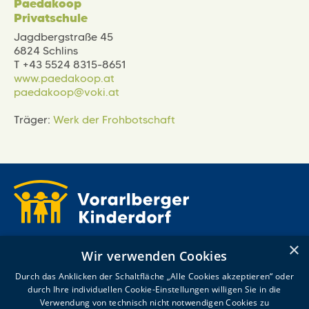
Paedakoop
Privatschule
Jagdbergstraße 45
6824 Schlins
T +43 5524 8315-8651
www.paedakoop.at
paedakoop@voki.at
Träger:
Werk der Frohbotschaft
Kronhaldenweg 2
×
Wir verwenden Cookies
6900 Bregenz
T +43 5574 4992-0
Durch das Anklicken der Schaltfläche „Alle Cookies akzeptieren“ oder
willkommen@voki.at
durch Ihre individuellen Cookie-Einstellungen willigen Sie in die
Verwendung von technisch nicht notwendigen Cookies zu