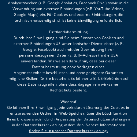
Analysezwecken (z.B. Google Analytics, Facebook Pixel) sowie in die
Sommeröffnungszeiten:
Verwendung von externen Einbindungen (z.B. YouTube-Videos,
Google Maps) ein. Für Cookies und externe Einbindungen, die
MO-DO 8.00-12.00, 13.00-16.00
technisch notwendig sind, ist keine Einwilligung erforderlich.
FR 8.00-12.00
Drittlandübermittlung
Durch Ihre Einwilligung sind Sie beim Einsatz von Cookies und
externen Einbindungen US-amerikanischer Dienstleister (z. B.
Google, Facebook) auch mit der Übermittlung Ihrer
personenbezogenen Daten (z. B. IP-Adresse) in die USA
einverstanden. Wir weisen darauf hin, dass bei dieser
Datenübermittlung ohne Vorliegen eines
FAQ
Angemessenheitsbeschlusses und ohne geeignete Garantien
mögliche Risiken für Sie bestehen. So können z.B. US-Behörden auf
Impressum
diese Daten zugreifen, ohne dass dagegen ein wirksamer
Meldestelle
Rechtschutz besteht.
Datenschutz
Widerruf
Sie können Ihre Einwilligung jederzeit durch Löschung der Cookies im
entsprechenden Ordner im Web-Speicher, über die Löschfunktion
Ihres Browsers oder durch Anpassung der Datenschutzeinstellungen
in der Datenschutzerklärung widerrufen. Nähere Informationen
ES LIEGT AN UNS ALLEN,
finden Sie in unserer Datenschutzerklärung.
WAS AUS KINDERN WIRD.