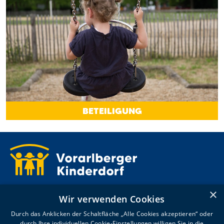
BETEILIGUNG
Kronhaldenweg 2
×
Wir verwenden Cookies
6900 Bregenz
T +43 5574 4992-0
Durch das Anklicken der Schaltfläche „Alle Cookies akzeptieren“ oder
willkommen@voki.at
durch Ihre individuellen Cookie-Einstellungen willigen Sie in die