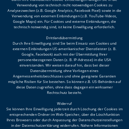
Verwendung von technisch nicht notwendigen Cookies zu
Analysezwecken (z.B. Google Analytics, Facebook Pixel) sowie in die
Sommeröffnungszeiten:
Verwendung von externen Einbindungen (z.B. YouTube-Videos,
Google Maps) ein. Für Cookies und externe Einbindungen, die
MO-DO 8.00-12.00, 13.00-16.00
technisch notwendig sind, ist keine Einwilligung erforderlich.
FR 8.00-12.00
Drittlandübermittlung
Durch Ihre Einwilligung sind Sie beim Einsatz von Cookies und
externen Einbindungen US-amerikanischer Dienstleister (z. B.
Google, Facebook) auch mit der Übermittlung Ihrer
personenbezogenen Daten (z. B. IP-Adresse) in die USA
einverstanden. Wir weisen darauf hin, dass bei dieser
Datenübermittlung ohne Vorliegen eines
FAQ
Angemessenheitsbeschlusses und ohne geeignete Garantien
mögliche Risiken für Sie bestehen. So können z.B. US-Behörden auf
Impressum
diese Daten zugreifen, ohne dass dagegen ein wirksamer
Meldestelle
Rechtschutz besteht.
Datenschutz
Widerruf
Sie können Ihre Einwilligung jederzeit durch Löschung der Cookies im
entsprechenden Ordner im Web-Speicher, über die Löschfunktion
Ihres Browsers oder durch Anpassung der Datenschutzeinstellungen
in der Datenschutzerklärung widerrufen. Nähere Informationen
ES LIEGT AN UNS ALLEN,