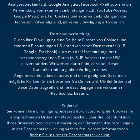
Analysezwecken (z.B. Google Analytics, Facebook Pixel) sowie in die
Sommeröffnungszeiten:
Verwendung von externen Einbindungen (z.B. YouTube-Videos,
Google Maps) ein. Für Cookies und externe Einbindungen, die
MO-DO 8.00-12.00, 13.00-16.00
technisch notwendig sind, ist keine Einwilligung erforderlich.
FR 8.00-12.00
Drittlandübermittlung
Durch Ihre Einwilligung sind Sie beim Einsatz von Cookies und
externen Einbindungen US-amerikanischer Dienstleister (z. B.
Google, Facebook) auch mit der Übermittlung Ihrer
personenbezogenen Daten (z. B. IP-Adresse) in die USA
einverstanden. Wir weisen darauf hin, dass bei dieser
Datenübermittlung ohne Vorliegen eines
FAQ
Angemessenheitsbeschlusses und ohne geeignete Garantien
mögliche Risiken für Sie bestehen. So können z.B. US-Behörden auf
Impressum
diese Daten zugreifen, ohne dass dagegen ein wirksamer
Meldestelle
Rechtschutz besteht.
Datenschutz
Widerruf
Sie können Ihre Einwilligung jederzeit durch Löschung der Cookies im
entsprechenden Ordner im Web-Speicher, über die Löschfunktion
Ihres Browsers oder durch Anpassung der Datenschutzeinstellungen
in der Datenschutzerklärung widerrufen. Nähere Informationen
ES LIEGT AN UNS ALLEN,
finden Sie in unserer Datenschutzerklärung.
WAS AUS KINDERN WIRD.