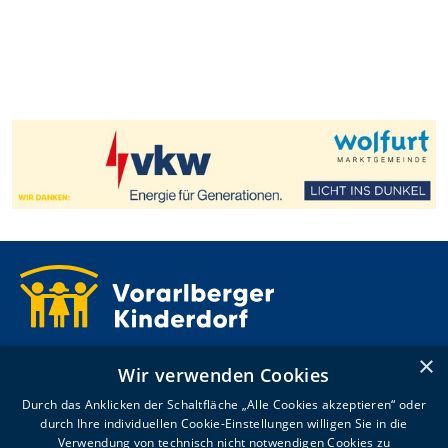
Kronhaldenweg 2
×
Wir verwenden Cookies
6900 Bregenz
T +43 5574 4992-0
Durch das Anklicken der Schaltfläche „Alle Cookies akzeptieren“ oder
willkommen@voki.at
durch Ihre individuellen Cookie-Einstellungen willigen Sie in die
Verwendung von technisch nicht notwendigen Cookies zu