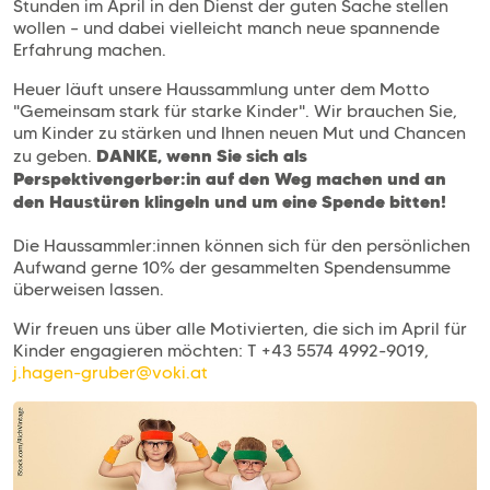
Stunden im April in den Dienst der guten Sache stellen
wollen – und dabei vielleicht manch neue spannende
Erfahrung machen.
Heuer läuft unsere Haussammlung unter dem Motto
"Gemeinsam stark für starke Kinder". Wir brauchen Sie,
um Kinder zu stärken und Ihnen neuen Mut und Chancen
DANKE, wenn Sie sich als
zu geben.
Perspektivengerber:in auf den Weg machen und an
den Haustüren klingeln und um eine Spende bitten!
Die Haussammler:innen können sich für den persönlichen
Aufwand gerne 10% der gesammelten Spendensumme
überweisen lassen.
Wir freuen uns über alle Motivierten, die sich im April für
Kinder engagieren möchten: T +43 5574 4992-9019,
j.hagen-gruber@voki.at