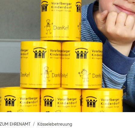
 ZUM EHRENAMT
Kässelebetreuung