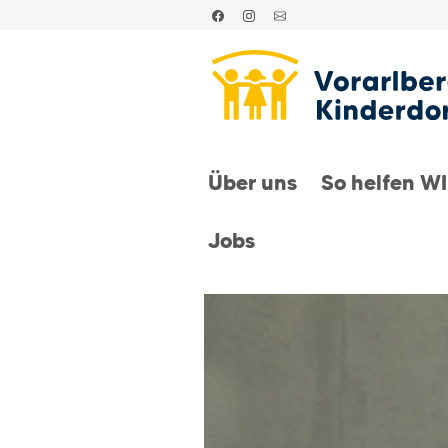
Über uns
So helfen W
Jobs