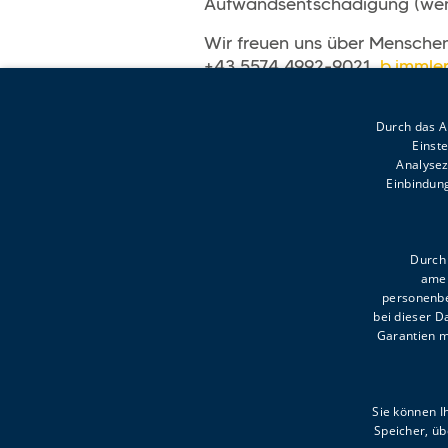
Aufwandsentschädigung (wen
Wir freuen uns über Menschen,
+43 5574 4992-9021,
b.immle
Durch das An
Einst
Analysez
Einbindung
Kronhaldenweg 2
6900 Bregenz
Durch 
amer
T +43 5574 4992-0
personenbe
willkommen@voki.at
bei dieser 
Garantien m
Sommeröffnungszeiten:
MO-DO 8.00-12.00, 13.00-1
Sie können I
FR 8.00-12.00
Speicher, üb