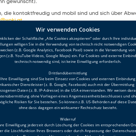
n gewünscht).
 die kontaktfreudig und mobil sind und sich über Abwe
r@voki.at
Wir verwenden Cookies
klicken der Schaltfläche „Alle Cookies akzeptieren“ oder durch Ihre individu
ellungen willigen Sie in die Verwendung von technisch nicht notwendigen Cook
wecken (z.B. Google Analytics, Facebook Pixel) sowie in die Verwendung von
en (z.B. YouTube-Videos, Google Maps) ein. Für Cookies und externe Einbin
technisch notwendig sind, ist keine Einwilligung erforderlich.
Drittlandübermittlung
Ihre Einwilligung sind Sie beim Einsatz von Cookies und externen Einbindun
ikanischer Dienstleister (z. B. Google, Facebook) auch mit der Übermittlung 
zogenen Daten (z. B. IP-Adresse) in die USA einverstanden. Wir weisen darau
Datenübermittlung ohne Vorliegen eines Angemessenheitsbeschlusses und oh
ögliche Risiken für Sie bestehen. So können z.B. US-Behörden auf diese Date
ohne dass dagegen ein wirksamer Rechtschutz besteht.
Widerruf
6.00
hre Einwilligung jederzeit durch Löschung der Cookies im entsprechenden O
FAQ
Impressum
Meld
er die Löschfunktion Ihres Browsers oder durch Anpassung der Datenschutz