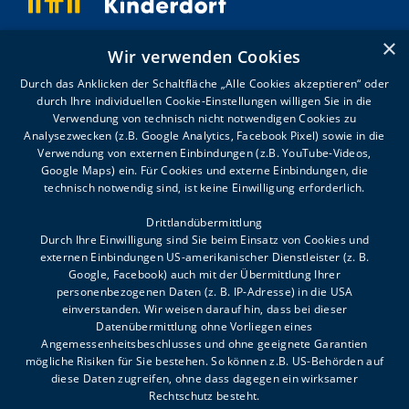
Kronhaldenweg 2
×
Wir verwenden Cookies
6900 Bregenz
T +43 5574 4992-0
Durch das Anklicken der Schaltfläche „Alle Cookies akzeptieren“ oder
willkommen@voki.at
durch Ihre individuellen Cookie-Einstellungen willigen Sie in die
Verwendung von technisch nicht notwendigen Cookies zu
Analysezwecken (z.B. Google Analytics, Facebook Pixel) sowie in die
Sommeröffnungszeiten:
Verwendung von externen Einbindungen (z.B. YouTube-Videos,
Google Maps) ein. Für Cookies und externe Einbindungen, die
MO-DO 8.00-12.00, 13.00-16.00
technisch notwendig sind, ist keine Einwilligung erforderlich.
FR 8.00-12.00
Drittlandübermittlung
Durch Ihre Einwilligung sind Sie beim Einsatz von Cookies und
externen Einbindungen US-amerikanischer Dienstleister (z. B.
Google, Facebook) auch mit der Übermittlung Ihrer
personenbezogenen Daten (z. B. IP-Adresse) in die USA
einverstanden. Wir weisen darauf hin, dass bei dieser
Datenübermittlung ohne Vorliegen eines
FAQ
Angemessenheitsbeschlusses und ohne geeignete Garantien
mögliche Risiken für Sie bestehen. So können z.B. US-Behörden auf
Impressum
diese Daten zugreifen, ohne dass dagegen ein wirksamer
Meldestelle
Rechtschutz besteht.