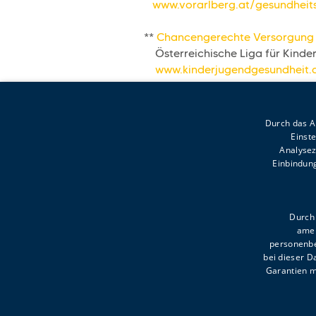
www.vorarlberg.at/gesundheits
**
Chancengerechte Versorgung 
Österreichische Liga für Kinde
www.kinderjugendgesundheit.
Durch das An
Einst
Analysez
Einbindung
Kronhaldenweg 2
6900 Bregenz
Durch 
amer
T +43 5574 4992-0
personenbe
willkommen@voki.at
bei dieser 
Garantien m
Sommeröffnungszeiten:
MO-DO 8.00-12.00, 13.00-1