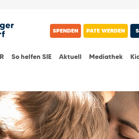
SPENDEN
PATE WERDEN
IR
So helfen SIE
Aktuell
Mediathek
Ki