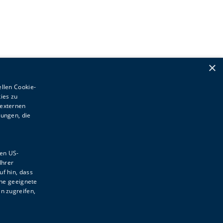
×
ellen Cookie-
ies zu
 externen
dungen, die
gen US-
Ihrer
f hin, dass
ne geeignete
n zugreifen,