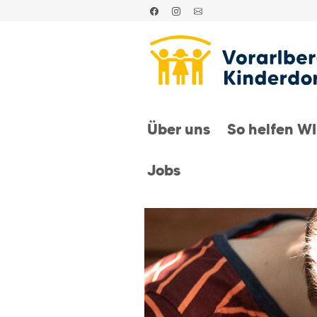
Über uns
So helfen W
Jobs