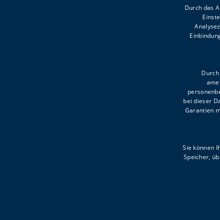
Durch das An
Einst
Analysez
Einbindung
Kronhaldenweg 2
6900 Bregenz
Durch 
amer
T +43 5574 4992-0
personenbe
willkommen@voki.at
bei dieser 
Garantien m
Sommeröffnungszeiten:
MO-DO 8.00-12.00, 13.00-1
Sie können I
FR 8.00-12.00
Speicher, üb
ES LIEGT AN UNS ALLEN,
WAS AUS KINDERN WIRD.