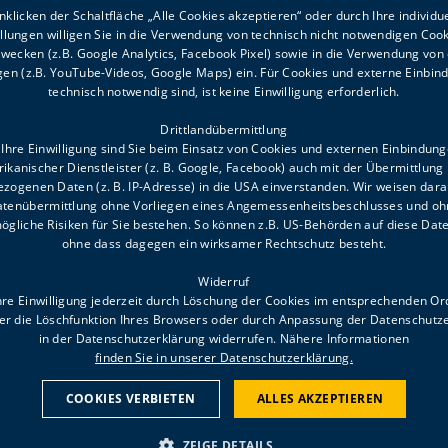
klicken der Schaltfläche „Alle Cookies akzeptieren“ oder durch Ihre individu
ellungen willigen Sie in die Verwendung von technisch nicht notwendigen Cook
wecken (z.B. Google Analytics, Facebook Pixel) sowie in die Verwendung von
en (z.B. YouTube-Videos, Google Maps) ein. Für Cookies und externe Einbin
technisch notwendig sind, ist keine Einwilligung erforderlich.
Drittlandübermittlung
Ihre Einwilligung sind Sie beim Einsatz von Cookies und externen Einbindun
ikanischer Dienstleister (z. B. Google, Facebook) auch mit der Übermittlung 
zogenen Daten (z. B. IP-Adresse) in die USA einverstanden. Wir weisen darau
Datenübermittlung ohne Vorliegen eines Angemessenheitsbeschlusses und oh
ögliche Risiken für Sie bestehen. So können z.B. US-Behörden auf diese Date
ohne dass dagegen ein wirksamer Rechtschutz besteht.
Widerruf
6.00
hre Einwilligung jederzeit durch Löschung der Cookies im entsprechenden O
FAQ
Impressum
Meld
er die Löschfunktion Ihres Browsers oder durch Anpassung der Datenschutz
in der Datenschutzerklärung widerrufen. Nähere Informationen
finden Sie in unserer Datenschutzerklärung.
COOKIES VERBIETEN
ALLES AKZEPTIEREN
JEDE SPENDE ZÄHLT!
Danke für Ihren Bei
IBAN: AT60 5800 0000 1103 0114, BIC: HYP
ZEIGE DETAILS