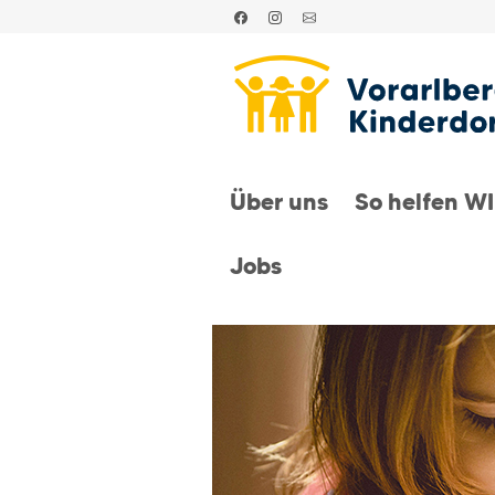
Über uns
So helfen W
Jobs