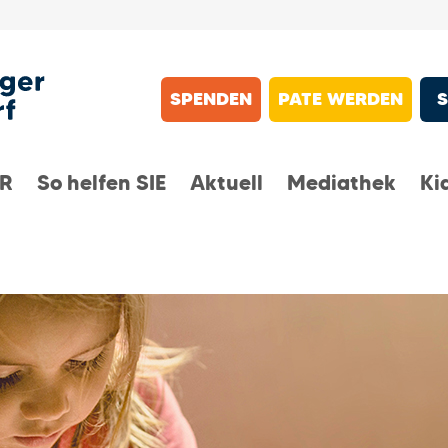
SPENDEN
PATE WERDEN
IR
So helfen SIE
Aktuell
Mediathek
Ki