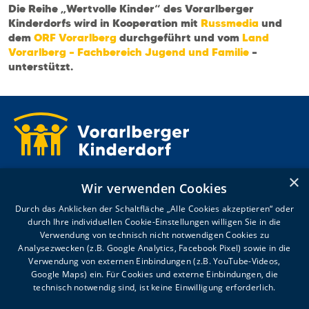
Die Reihe „Wertvolle Kinder“ des Vorarlberger
Kinderdorfs wird in Kooperation mit
Russmedia
und
dem
ORF Vorarlberg
durchgeführt und vom
Land
Vorarlberg – Fachbereich Jugend und Familie
–
unterstützt.
Kronhaldenweg 2
×
Wir verwenden Cookies
6900 Bregenz
T +43 5574 4992-0
Durch das Anklicken der Schaltfläche „Alle Cookies akzeptieren“ oder
willkommen@voki.at
durch Ihre individuellen Cookie-Einstellungen willigen Sie in die
Verwendung von technisch nicht notwendigen Cookies zu
Analysezwecken (z.B. Google Analytics, Facebook Pixel) sowie in die
Sommeröffnungszeiten:
Verwendung von externen Einbindungen (z.B. YouTube-Videos,
Google Maps) ein. Für Cookies und externe Einbindungen, die
MO-DO 8.00-12.00, 13.00-16.00
technisch notwendig sind, ist keine Einwilligung erforderlich.
FR 8.00-12.00