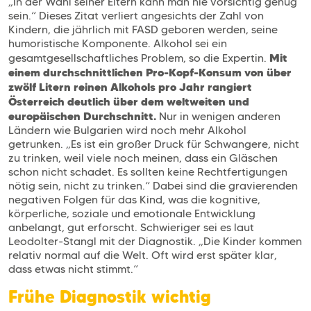
„In der Wahl seiner Eltern kann man nie vorsichtig genug
sein.“ Dieses Zitat verliert angesichts der Zahl von
Kindern, die jährlich mit FASD geboren werden, seine
humoristische Komponente. Alkohol sei ein
Mit
gesamtgesellschaftliches Problem, so die Expertin.
einem durchschnittlichen Pro-Kopf-Konsum von über
zwölf Litern reinen Alkohols pro Jahr rangiert
Österreich deutlich über dem weltweiten und
europäischen Durchschnitt.
Nur in wenigen anderen
Ländern wie Bulgarien wird noch mehr Alkohol
getrunken. „Es ist ein großer Druck für Schwangere, nicht
zu trinken, weil viele noch meinen, dass ein Gläschen
schon nicht schadet. Es sollten keine Rechtfertigungen
nötig sein, nicht zu trinken.“ Dabei sind die gravierenden
negativen Folgen für das Kind, was die kognitive,
körperliche, soziale und emotionale Entwicklung
anbelangt, gut erforscht. Schwieriger sei es laut
Leodolter-Stangl mit der Diagnostik. „Die Kinder kommen
relativ normal auf die Welt. Oft wird erst später klar,
dass etwas nicht stimmt.“
Frühe Diagnostik wichtig