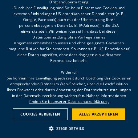
Drittlandübermittlung
Durch Ihre Einwilligung sind Sie beim Einsatz von Cookies und
externen Einbindungen US-amerikanischer Dienstleister (z. B.
Google, Facebook) auch mit der Übermittlung Ihrer
personenbezogenen Daten (z. B. IP-Adresse) in die USA
einverstanden. Wir weisen darauf hin, dass bei dieser
Datenübermittlung ohne Vorliegen eines
FAQ
Angemessenheitsbeschlusses und ohne geeignete Garantien
mögliche Risiken für Sie bestehen. So können z.B. US-Behörden auf
Impressum
diese Daten zugreifen, ohne dass dagegen ein wirksamer
Meldestelle
Rechtschutz besteht.
Datenschutz
Widerruf
Sie können Ihre Einwilligung jederzeit durch Löschung der Cookies im
entsprechenden Ordner im Web-Speicher, über die Löschfunktion
Ihres Browsers oder durch Anpassung der Datenschutzeinstellungen
in der Datenschutzerklärung widerrufen. Nähere Informationen
ES LIEGT AN UNS ALLEN,
finden Sie in unserer Datenschutzerklärung.
WAS AUS KINDERN WIRD.
JEDE SPENDE ZÄHLT!
Danke für Ihren Beitrag auf
COOKIES VERBIETEN
ALLES AKZEPTIEREN
unser Spendenkonto
IBAN: AT60 5800 0000 1103 0114, BIC: HYPVAT2B
ZEIGE DETAILS