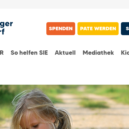
SPENDEN
PATE WERDEN
IR
So helfen SIE
Aktuell
Mediathek
Ki