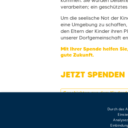
kommen: Sie wurden beiseiteg
verarbeiten; ein geschützte
Um die seelische Not der Kin
eine Umgebung zu schaffen, 
den Eltern der Kinder ihren
unserer Dorfgemeinschaft erm
Mit Ihrer Spende helfen Sie
gute Zukunft.
JETZT SPENDEN
Geschichten aus dem Kinderd
Durch das An
Einst
Analysez
Einbindung