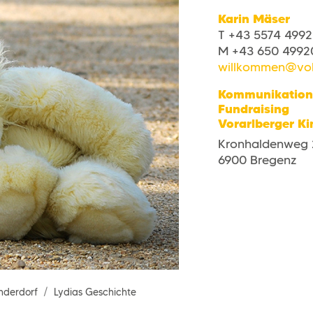
Karin Mäser
T +43 5574 4992
M +43 650 4992
willkommen@vok
Kommunikation
Fundraising
Vorarlberger Ki
Kronhaldenweg 
6900 Bregenz
nderdorf
Lydias Geschichte