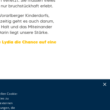
verletzt. Sie müssen vieles
nur bruchstückhaft erlebt.
Vorarlberger Kinderdorfs,
hzeitig geht es auch darum,
r Halt und das Miteinander
rin liegt unsere Stärke.
e Lydia die Chance auf eine
×
ellen Cookie-
ies zu
 externen
dungen, die