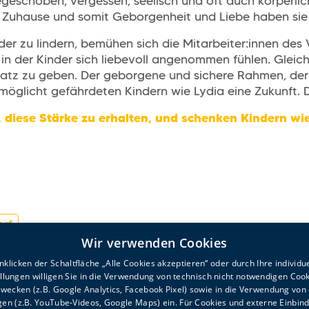
eschoben, vergessen, seelisch und oft auch körperlich 
s Zuhause und somit Geborgenheit und Liebe haben sie 
der zu lindern, bemühen sich die Mitarbeiter:innen des 
in der Kinder sich liebevoll angenommen fühlen. Gleic
 Platz zu geben. Der geborgene und sichere Rahmen, de
öglicht gefährdeten Kindern wie Lydia eine Zukunft. Da
, diese Stärke zu erhalten, und schenken Kindern wi
orf
Wir verwenden Cookies
klicken der Schaltfläche „Alle Cookies akzeptieren“ oder durch Ihre individu
ellungen willigen Sie in die Verwendung von technisch nicht notwendigen Cook
wecken (z.B. Google Analytics, Facebook Pixel) sowie in die Verwendung von
en (z.B. YouTube-Videos, Google Maps) ein. Für Cookies und externe Einbin