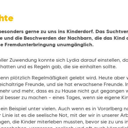
hte
besonders gerne zu uns ins Kinderdorf. Das Suchtverh
ule und die Beschwerden der Nachbarn, die das Kind 
ne Fremdunterbringung unumgänglich.
oller Zuwendung konnte sich Lydia darauf einstellen, da
tten und es Regeln gab, die sie einhalten sollte.
nn plötzlich Regelmäßigkeit gelebt wird. Heute aber we
 gleichaltrige Freunde, und sie hat erwachsene Freunde. I
mehr und mehr, dass es zu Hause nicht gut gegangen w
mal besser zu machen – eines Tages, wenn sie eigene Ki
 ein Beispiel unter vielen. Auch wenn es in Vorarlberg
 Linie ist es die seelische Not, mit der wir in unserer Ar
ngen, die Kinder miterleben mussten, bevor sie zu uns 