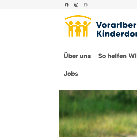
Über uns
So helfen W
Jobs